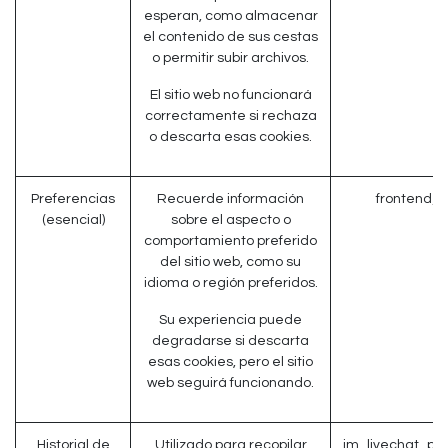
esperan, como almacenar
el contenido de sus cestas
o permitir subir archivos.
El sitio web no funcionará
correctamente si rechaza
o descarta esas cookies.
Preferencias
Recuerde información
frontend_l
(esencial)
sobre el aspecto o
comportamiento preferido
del sitio web, como su
idioma o región preferidos.
Su experiencia puede
degradarse si descarta
esas cookies, pero el sitio
web seguirá funcionando.
Historial de
Utilizado para recopilar
im_livechat_pr