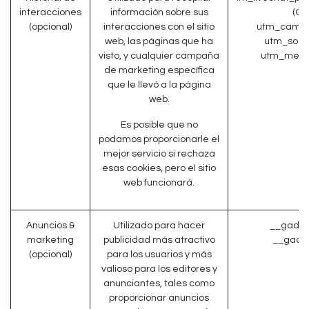
interacciones
información sobre sus
(Od
(opcional)
interacciones con el sitio
utm_campa
web, las páginas que ha
utm_sour
visto, y cualquier campaña
utm_medi
de marketing específica
que le llevó a la página
web.
Es posible que no
podamos proporcionarle el
mejor servicio si rechaza
esas cookies, pero el sitio
web funcionará.
Anuncios &
Utilizado para hacer
__gads 
marketing
publicidad más atractivo
__gac (
(opcional)
para los usuarios y más
valioso para los editores y
anunciantes, tales como
proporcionar anuncios